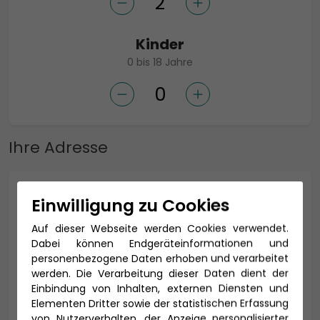
Kinder
0 bis 18 Jahre
Ihre Adresse
Anrede *
Einwilligung zu Cookies
Auf dieser Webseite werden Cookies verwendet.
Dabei können Endgeräteinformationen und
personenbezogene Daten erhoben und verarbeitet
Titel
werden. Die Verarbeitung dieser Daten dient der
Einbindung von Inhalten, externen Diensten und
Elementen Dritter sowie der statistischen Erfassung
von Nutzerverhalten, der Anzeige personalisierter