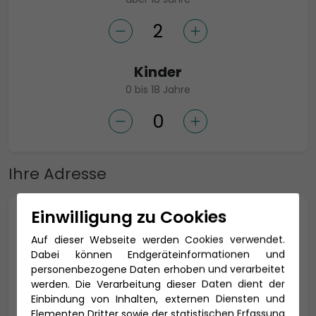
Kinder
0 bis 18 Jahre
Ihre Adresse
Einwilligung zu Cookies
Anrede *
Auf dieser Webseite werden Cookies verwendet.
Dabei können Endgeräteinformationen und
personenbezogene Daten erhoben und verarbeitet
werden. Die Verarbeitung dieser Daten dient der
Titel
Einbindung von Inhalten, externen Diensten und
Elementen Dritter sowie der statistischen Erfassung