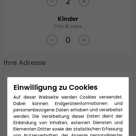
Kinder
0 bis 18 Jahre
Ihre Adresse
Anrede *
Einwilligung zu Cookies
Auf dieser Webseite werden Cookies verwendet.
Dabei können Endgeräteinformationen und
personenbezogene Daten erhoben und verarbeitet
Titel
werden. Die Verarbeitung dieser Daten dient der
Einbindung von Inhalten, externen Diensten und
Elementen Dritter sowie der statistischen Erfassung
von Nutzerverhalten, der Anzeige personalisierter