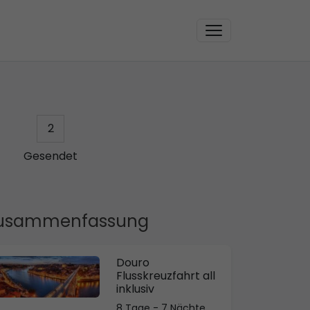
2
Gesendet
usammenfassung
Douro
Flusskreuzfahrt all
inklusiv
8 Tage - 7 Nächte