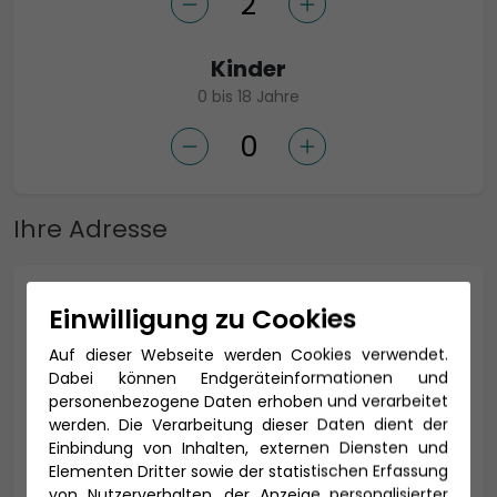
Kinder
0 bis 18 Jahre
Ihre Adresse
Anrede *
Einwilligung zu Cookies
Auf dieser Webseite werden Cookies verwendet.
Dabei können Endgeräteinformationen und
personenbezogene Daten erhoben und verarbeitet
Titel
werden. Die Verarbeitung dieser Daten dient der
Einbindung von Inhalten, externen Diensten und
Elementen Dritter sowie der statistischen Erfassung
von Nutzerverhalten, der Anzeige personalisierter