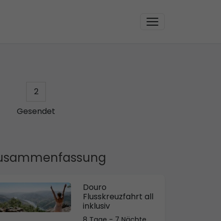
2
Gesendet
usammenfassung
Douro
Flusskreuzfahrt all
inklusiv
8 Tage - 7 Nächte