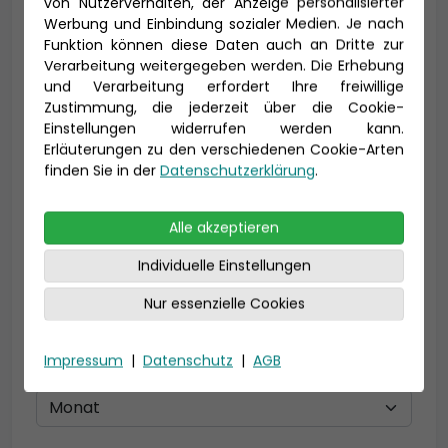
von Nutzerverhalten, der Anzeige personalisierter
Vorname *
Nachname *
Werbung und Einbindung sozialer Medien. Je nach
Funktion können diese Daten auch an Dritte zur
Verarbeitung weitergegeben werden. Die Erhebung
und Verarbeitung erfordert Ihre freiwillige
Zustimmung, die jederzeit über die Cookie-
E-Mail *
Einstellungen widerrufen werden kann.
Erläuterungen zu den verschiedenen Cookie-Arten
finden Sie in der
Datenschutzerklärung
.
Telefon *
Alle akzeptieren
Individuelle Einstellungen
Nur essenzielle Cookies
Geburtsdatum
Impressum
|
Datenschutz
|
AGB