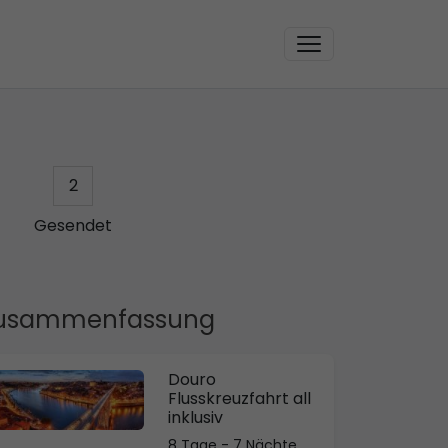
2
Gesendet
usammenfassung
Douro
Flusskreuzfahrt all
inklusiv
8 Tage - 7 Nächte