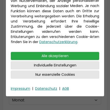
von Nutzerverhalten, der Anzeige personalisierter
Vorname *
Nachname *
Werbung und Einbindung sozialer Medien. Je nach
Funktion können diese Daten auch an Dritte zur
Verarbeitung weitergegeben werden. Die Erhebung
und Verarbeitung erfordert Ihre freiwillige
Zustimmung, die jederzeit über die Cookie-
E-Mail *
Einstellungen widerrufen werden kann.
Erläuterungen zu den verschiedenen Cookie-Arten
finden Sie in der
Datenschutzerklärung
.
Telefon *
Alle akzeptieren
Individuelle Einstellungen
Nur essenzielle Cookies
Geburtsdatum
Impressum
|
Datenschutz
|
AGB