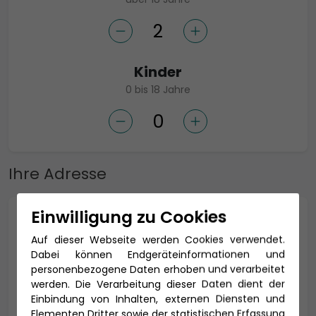
Kinder
0 bis 18 Jahre
Ihre Adresse
Einwilligung zu Cookies
Anrede *
Auf dieser Webseite werden Cookies verwendet.
Dabei können Endgeräteinformationen und
personenbezogene Daten erhoben und verarbeitet
werden. Die Verarbeitung dieser Daten dient der
Titel
Einbindung von Inhalten, externen Diensten und
Elementen Dritter sowie der statistischen Erfassung