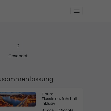
2
Gesendet
usammenfassung
Douro
Flusskreuzfahrt all
inklusiv
8 Tage - 7 Nächte