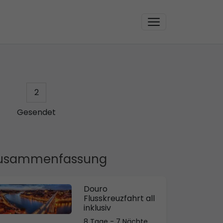
2
Gesendet
usammenfassung
Douro
Flusskreuzfahrt all
inklusiv
8 Tage - 7 Nächte