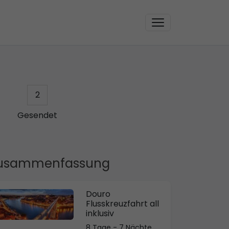
2
Gesendet
usammenfassung
Douro
Flusskreuzfahrt all
inklusiv
8 Tage - 7 Nächte