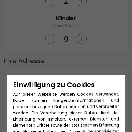
Kinder
0 bis 18 Jahre
Ihre Adresse
Anrede *
Einwilligung zu Cookies
Auf dieser Webseite werden Cookies verwendet.
Dabei können Endgeräteinformationen und
personenbezogene Daten erhoben und verarbeitet
Titel
werden. Die Verarbeitung dieser Daten dient der
Einbindung von Inhalten, externen Diensten und
Elementen Dritter sowie der statistischen Erfassung
von Nutzerverhalten, der Anzeige personalisierter