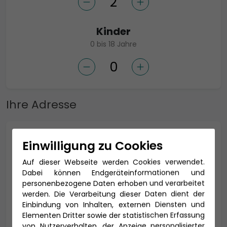
Kinder
0 bis 18 Jahre
Ihre Adresse
Anrede *
Einwilligung zu Cookies
Auf dieser Webseite werden Cookies verwendet.
Dabei können Endgeräteinformationen und
personenbezogene Daten erhoben und verarbeitet
Titel
werden. Die Verarbeitung dieser Daten dient der
Einbindung von Inhalten, externen Diensten und
Elementen Dritter sowie der statistischen Erfassung
von Nutzerverhalten, der Anzeige personalisierter