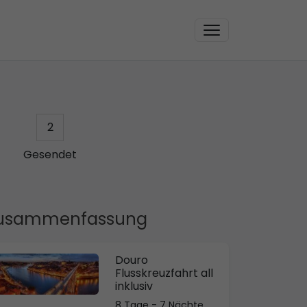
2
Gesendet
usammenfassung
Douro
Flusskreuzfahrt all
inklusiv
8 Tage - 7 Nächte