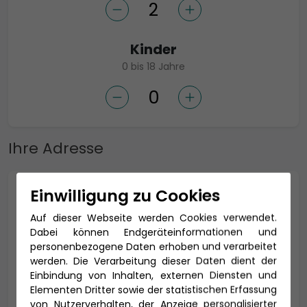
Kinder
0 bis 18 Jahre
Ihre Adresse
Einwilligung zu Cookies
Anrede *
Auf dieser Webseite werden Cookies verwendet.
Dabei können Endgeräteinformationen und
personenbezogene Daten erhoben und verarbeitet
Titel
werden. Die Verarbeitung dieser Daten dient der
Einbindung von Inhalten, externen Diensten und
Elementen Dritter sowie der statistischen Erfassung
von Nutzerverhalten, der Anzeige personalisierter