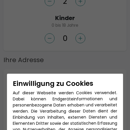
Kinder
0 bis 18 Jahre
Ihre Adresse
Anrede *
Einwilligung zu Cookies
Auf dieser Webseite werden Cookies verwendet.
Dabei können Endgeräteinformationen und
personenbezogene Daten erhoben und verarbeitet
Titel
werden. Die Verarbeitung dieser Daten dient der
Einbindung von Inhalten, externen Diensten und
Elementen Dritter sowie der statistischen Erfassung
von Nutzerverhalten, der Anzeige personalisierter