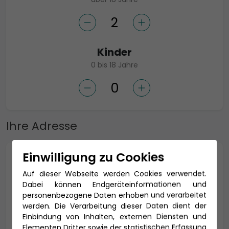
Kinder
0 bis 18 Jahre
Ihre Adresse
Einwilligung zu Cookies
Anrede *
Auf dieser Webseite werden Cookies verwendet.
Dabei können Endgeräteinformationen und
personenbezogene Daten erhoben und verarbeitet
werden. Die Verarbeitung dieser Daten dient der
Titel
Einbindung von Inhalten, externen Diensten und
Elementen Dritter sowie der statistischen Erfassung