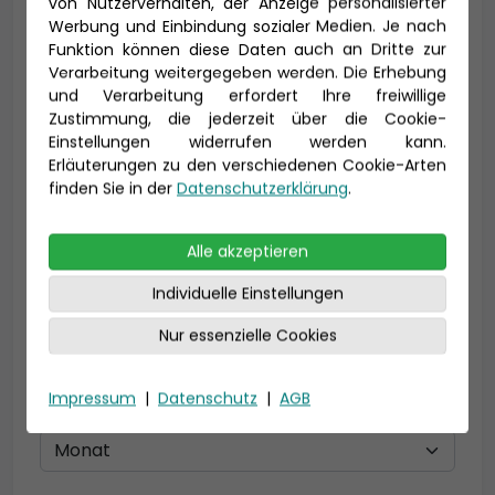
von Nutzerverhalten, der Anzeige personalisierter
Vorname *
Nachname *
Werbung und Einbindung sozialer Medien. Je nach
Funktion können diese Daten auch an Dritte zur
Verarbeitung weitergegeben werden. Die Erhebung
und Verarbeitung erfordert Ihre freiwillige
Zustimmung, die jederzeit über die Cookie-
E-Mail *
Einstellungen widerrufen werden kann.
Erläuterungen zu den verschiedenen Cookie-Arten
finden Sie in der
Datenschutzerklärung
.
Telefon *
Alle akzeptieren
Individuelle Einstellungen
Nur essenzielle Cookies
Geburtsdatum
Impressum
|
Datenschutz
|
AGB