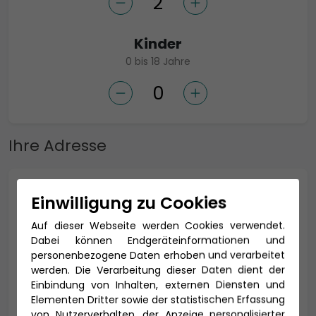
Kinder
0 bis 18 Jahre
Ihre Adresse
Anrede *
Einwilligung zu Cookies
Auf dieser Webseite werden Cookies verwendet.
Dabei können Endgeräteinformationen und
personenbezogene Daten erhoben und verarbeitet
Titel
werden. Die Verarbeitung dieser Daten dient der
Einbindung von Inhalten, externen Diensten und
Elementen Dritter sowie der statistischen Erfassung
von Nutzerverhalten, der Anzeige personalisierter