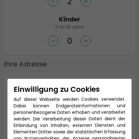
Kinder
0 bis 18 Jahre
Ihre Adresse
Anrede *
Einwilligung zu Cookies
Auf dieser Webseite werden Cookies verwendet.
Dabei können Endgeräteinformationen und
personenbezogene Daten erhoben und verarbeitet
Titel
werden. Die Verarbeitung dieser Daten dient der
Einbindung von Inhalten, externen Diensten und
Elementen Dritter sowie der statistischen Erfassung
von Nutzerverhalten, der Anzeige personalisierter