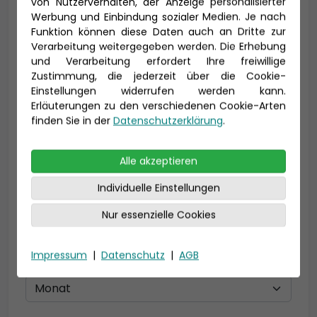
von Nutzerverhalten, der Anzeige personalisierter
Vorname *
Nachname *
Werbung und Einbindung sozialer Medien. Je nach
Funktion können diese Daten auch an Dritte zur
Verarbeitung weitergegeben werden. Die Erhebung
und Verarbeitung erfordert Ihre freiwillige
Zustimmung, die jederzeit über die Cookie-
E-Mail *
Einstellungen widerrufen werden kann.
Erläuterungen zu den verschiedenen Cookie-Arten
finden Sie in der
Datenschutzerklärung
.
Telefon *
Alle akzeptieren
Individuelle Einstellungen
Nur essenzielle Cookies
Geburtsdatum
Impressum
|
Datenschutz
|
AGB