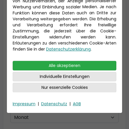
von Nutzerverhalten, der Anzeige personalisierter
Vorname *
Nachname *
Werbung und Einbindung sozialer Medien. Je nach
Funktion können diese Daten auch an Dritte zur
Verarbeitung weitergegeben werden. Die Erhebung
und Verarbeitung erfordert Ihre freiwillige
Zustimmung, die jederzeit über die Cookie-
E-Mail *
Einstellungen widerrufen werden kann.
Erläuterungen zu den verschiedenen Cookie-Arten
finden Sie in der
Datenschutzerklärung
.
Telefon *
Alle akzeptieren
Individuelle Einstellungen
Nur essenzielle Cookies
Geburtsdatum
Impressum
|
Datenschutz
|
AGB