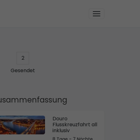
2
Gesendet
usammenfassung
Douro
Flusskreuzfahrt all
inklusiv
8 Tage - 7 Nächte