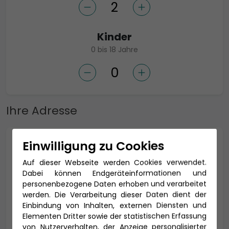
Kinder
0 bis 18 Jahre
Ihre Adresse
Einwilligung zu Cookies
Anrede *
Auf dieser Webseite werden Cookies verwendet.
Dabei können Endgeräteinformationen und
personenbezogene Daten erhoben und verarbeitet
Titel
werden. Die Verarbeitung dieser Daten dient der
Einbindung von Inhalten, externen Diensten und
Elementen Dritter sowie der statistischen Erfassung
von Nutzerverhalten, der Anzeige personalisierter