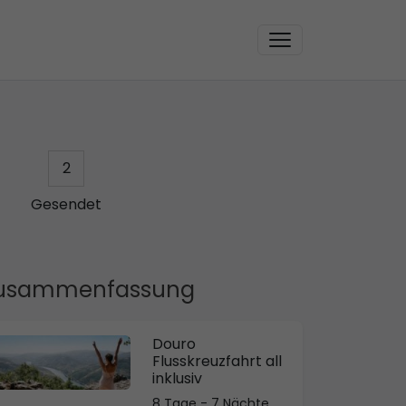
2
Gesendet
usammenfassung
Douro
Flusskreuzfahrt all
inklusiv
8 Tage - 7 Nächte