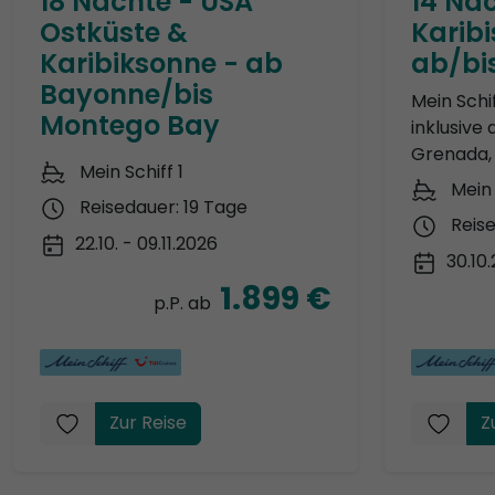
18 Nächte - USA
14 Nä
Ostküste &
Karibi
Karibiksonne - ab
ab/bi
Bayonne/bis
Mein Schi
Montego Bay
inklusive
Grenada, 
Mein Schiff 1
Mein 
Reisedauer: 19 Tage
Reis
22.10. - 09.11.2026
30.10
1.899 €
p.P. ab
Zur Reise
Z