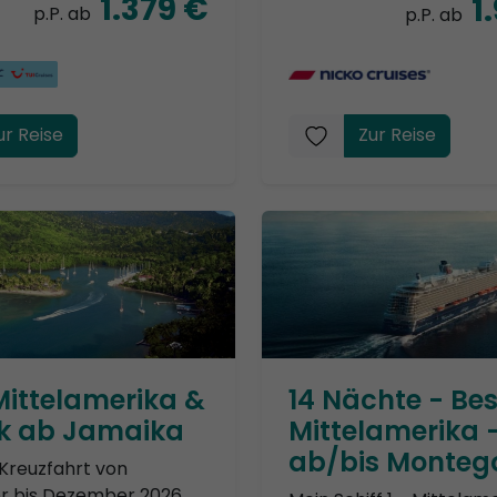
1.379 €
1
p.P. ab
p.P. ab
ur Reise
Zur Reise
Mittelamerika &
14 Nächte - Bes
ik ab Jamaika
Mittelamerika 
ab/bis Monteg
Kreuzfahrt von
 bis Dezember 2026