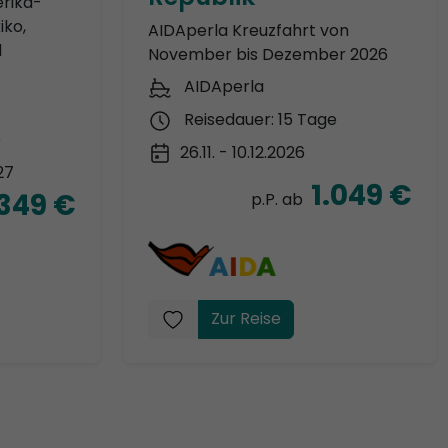
erika-
iko,
AIDAperla Kreuzfahrt von
d
November bis Dezember 2026
AIDAperla
Reisedauer: 15 Tage
e
26.11. - 10.12.2026
27
1.049 €
.349 €
p.P. ab
Zur Reise