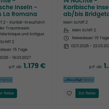
chte -
14 Nächte -
sche Inseln -
Karibische Inse
s La Romana
ab/bis Bridge
ff 2 - Karibik-Kreuzfahrt
Mein Schiff 2
 der Trauminseln
Mein Schiff 2
Martinique und Antigua
Reisedauer: 15 Tag
Schiff 2
02.11.2026 - 22.03.2
edauer: 15 Tage
.2026 - 19.03.2027
1.179 €
1
p.P. ab
p.P. ab
ur Reise
Zur Reise