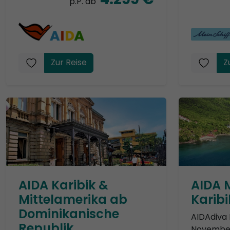
p.P. ab
Zur Reise
Z
AIDA Karibik &
AIDA 
Mittelamerika ab
Karib
Dominikanische
AIDAdiva 
Republik
November