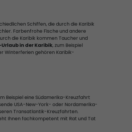
iedlichen Schiffen, die durch die Karibik
chler. Farbenfrohe Fische und andere
durch die Karibik kommen Taucher und
Urlaub in der Karibik
, zum Beispiel
er Winterferien gehören Karibik-
um Beispiel eine Südamerika-Kreuzfahrt
e passende USA-New-York- oder Nordamerika-
seren Transatlantik-Kreuzfahrten.
eht Ihnen fachkompetent mit Rat und Tat