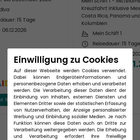
Mein Schiff 1 - Mittelam
Kreuzfahrt inklusive Mex
diva
Costa Rica, Panama un
edauer: 15 Tage
Kolumbien
 - 06.12.2026
Mein Schiff 1
Reisedauer: 15 Tag
23.11.2026 - 29.03.20
Einwilligung zu Cookies
1.165 €
1
p.P. ab
p.P. ab
Auf dieser Webseite werden Cookies verwendet.
Dabei können Endgeräteinformationen und
personenbezogene Daten erhoben und verarbeitet
werden. Die Verarbeitung dieser Daten dient der
Einbindung von Inhalten, externen Diensten und
ur Reise
Zur Reise
Elementen Dritter sowie der statistischen Erfassung
von Nutzerverhalten, der Anzeige personalisierter
Werbung und Einbindung sozialer Medien. Je nach
Funktion können diese Daten auch an Dritte zur
Mehr Kreuzfahrten
Verarbeitung weitergegeben werden. Die Erhebung
und Verarbeitung erfordert Ihre freiwillige