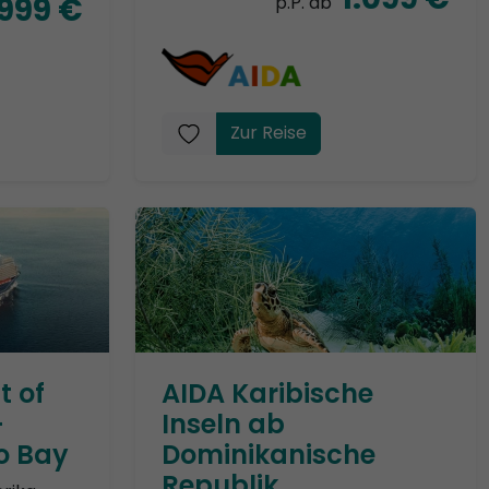
.999 €
p.P. ab
Zur Reise
t of
AIDA Karibische
-
Inseln ab
o Bay
Dominikanische
Republik