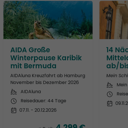
AIDA Große
14 Näc
Winterpause Karibik
Mitte
mit Bermuda
ab/bi
AIDAluna Kreuzfahrt ab Hamburg
Mein Schif
November bis Dezember 2026
Mein 
AIDAluna
Reis
Reisedauer: 44 Tage
09.11
07.11. - 20.12.2026
4.299 €