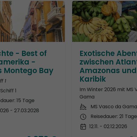
hte - Best of
Exotische Aben
lamerika -
zwischen Atlant
s Montego Bay
Amazonas und
Karibik
f 1
Im Winter 2026 mit MS 
Schiff 1
Gama
edauer: 15 Tage
MS Vasco da Gam
.2026 - 27.03.2028
Reisedauer: 21 Tage
12.11. - 02.12.2026