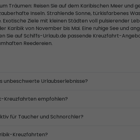
zum Träumen: Reisen Sie auf dem Karibischen Meer und g
zauberhafte Inseln. Strahlende Sonne, türkisfarbenes Wa
e
. Exotische Ziele mit kleinen Städten voll pulsierender L
uf der Karibik von November bis Mai. Eine ruhige See un
den Sie auf Schiffs-Urlaub.de passende Kreuzfahrt-Angeb
namhaften Reedereien.
als unbeschwerte Urlaubserlebnisse?
ik-Kreuzfahrten empfohlen?
aktiv für Taucher und Schnorchler?
aribik-Kreuzfahrten?