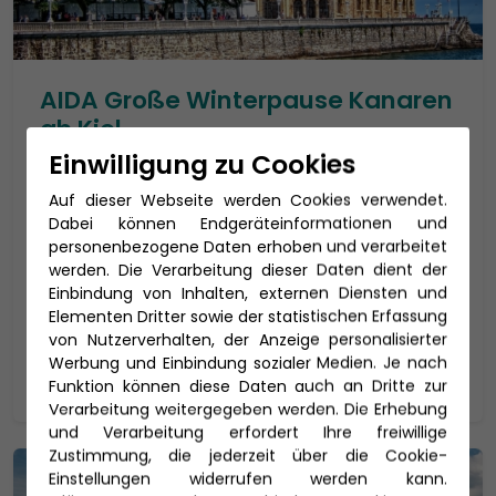
AIDA Große Winterpause Kanaren
ab Kiel
Einwilligung zu Cookies
AIDAprima Kreuzfahrt Januar 2027
AIDAprima
Auf dieser Webseite werden Cookies verwendet.
Dabei können Endgeräteinformationen und
Reisedauer: 25 Tage
personenbezogene Daten erhoben und verarbeitet
werden. Die Verarbeitung dieser Daten dient der
06.01. - 30.01.2027
Einbindung von Inhalten, externen Diensten und
2.595 €
p.P. ab
Elementen Dritter sowie der statistischen Erfassung
von Nutzerverhalten, der Anzeige personalisierter
Werbung und Einbindung sozialer Medien. Je nach
Zur Reise
Funktion können diese Daten auch an Dritte zur
Verarbeitung weitergegeben werden. Die Erhebung
und Verarbeitung erfordert Ihre freiwillige
Zustimmung, die jederzeit über die Cookie-
Einstellungen widerrufen werden kann.