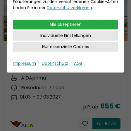
Erläuterungen zu den verschiedenen Cookie-Arten
finden Sie in der
Datenschutzerklärung
.
Alle akzeptieren
Individuelle Einstellungen
Nur essenzielle Cookies
AIDA Skandinavische Highlights
ab Kiel 1
Impressum
|
Datenschutz
|
AGB
AIDAprima Kreuzfahrt März 2027
AIDAprima
Reisedauer: 7 Tage
01.03. - 07.03.2027
655 €
p.P. ab
Zur Reise