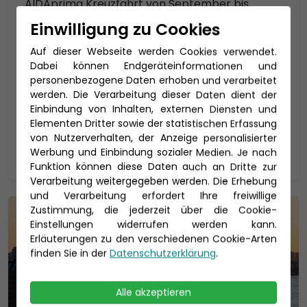
AIDAprima Kreuzfahrt von September bis
Oktober 2026
Einwilligung zu Cookies
AIDAprima
Auf dieser Webseite werden Cookies verwendet.
Reisedauer: 7 Tage
Dabei können Endgeräteinformationen und
personenbezogene Daten erhoben und verarbeitet
25.09. - 01.10.2026
werden. Die Verarbeitung dieser Daten dient der
849 €
p.P. ab
Einbindung von Inhalten, externen Diensten und
Elementen Dritter sowie der statistischen Erfassung
von Nutzerverhalten, der Anzeige personalisierter
Zur Reise
Werbung und Einbindung sozialer Medien. Je nach
Funktion können diese Daten auch an Dritte zur
Verarbeitung weitergegeben werden. Die Erhebung
und Verarbeitung erfordert Ihre freiwillige
Zustimmung, die jederzeit über die Cookie-
Einstellungen widerrufen werden kann.
Erläuterungen zu den verschiedenen Cookie-Arten
finden Sie in der
Datenschutzerklärung
.
Alle akzeptieren