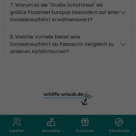
7. Warum ist die "Große Schüttinsel" als
größte Flussinsel Europas besonders auf einer
Donaukreuzfahrt erwähnenswert?
8. Welche Vorteile bietet eine
Donaukreuzfahrt ab Passau im Vergleich zu
anderen Abfahrtsorten?
Unsere Kreuzfahrtexperten beraten Sie
Experten
Newsletter
Gutschein
Reisefinder
gerne persönlich