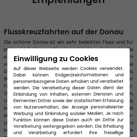
Flusskreuzfahrten auf der Donau
Die schöne Donau ist ein sehr beliebter Fluss und für
seine vielseitigen Flusskreuzfahrten bekannt. Sie
entspringt im Schwarzwald und mündet im
Einwilligung zu Cookies
verzweigten Donaudelta ins Schwarze Meer. Eine
Auf dieser Webseite werden Cookies verwendet.
Donau Kreuzfahrt verbindet Passau, Wien, Bratislava,
Dabei können Endgeräteinformationen und
Budapest oder Belgrad miteinander. Als zweitlängster
personenbezogene Daten erhoben und verarbeitet
Fluss Europas fließt die Donau durch zehn Länder:
werden. Die Verarbeitung dieser Daten dient der
Österreich, Rumänien, Bulgarien und Slowakei, Ungarn,
Einbindung von Inhalten, externen Diensten und
Ukraine sowie Kroatien – und ebenso Deutschland,
Elementen Dritter sowie der statistischen Erfassung
von Nutzerverhalten, der Anzeige personalisierter
Serbien und Moldawien. Insgesamt können Sie mit
Werbung und Einbindung sozialer Medien. Je nach
einer Donaukreuzfahrt sieben von zehn Donau-
Funktion können diese Daten auch an Dritte zur
Ländern bequem und luxuriös bereisen und deren
Verarbeitung weitergegeben werden. Die Erhebung
kulturelle Höhepunkte genießen. Buchen Sie hier Ihre
und Verarbeitung erfordert Ihre freiwillige