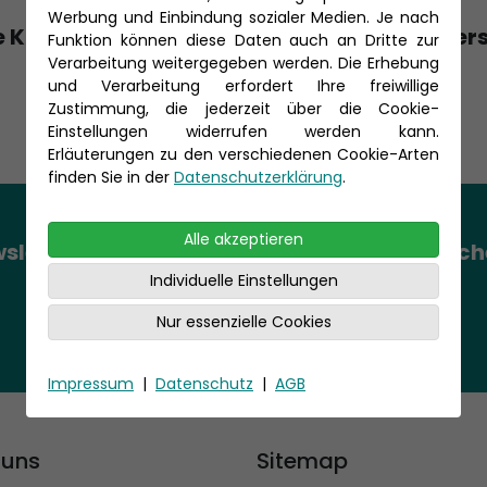
Werbung und Einbindung sozialer Medien. Je nach
 Kreuzfahrtexperten beraten Sie gerne per
Funktion können diese Daten auch an Dritte zur
Verarbeitung weitergegeben werden. Die Erhebung
Montag - Freitag 10.00 - 18.00 Uhr
und Verarbeitung erfordert Ihre freiwillige
Zustimmung, die jederzeit über die Cookie-
Samstag und Sonntag 10.00 - 17.00 Uhr
Einstellungen widerrufen werden kann.
Erläuterungen zu den verschiedenen Cookie-Arten
finden Sie in der
Datenschutzerklärung
.
Alle akzeptieren
sletter abonnieren und Top-Angebote sich
Individuelle Einstellungen
In den Newsletter Eintragen
Nur essenzielle Cookies
Impressum
|
Datenschutz
|
AGB
 uns
Sitemap