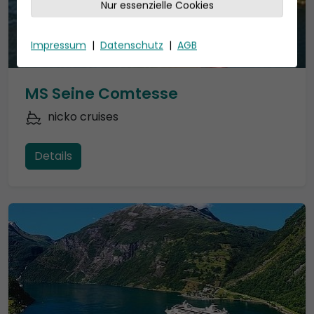
Nur essenzielle Cookies
Impressum
|
Datenschutz
|
AGB
MS Seine Comtesse
nicko cruises
Details