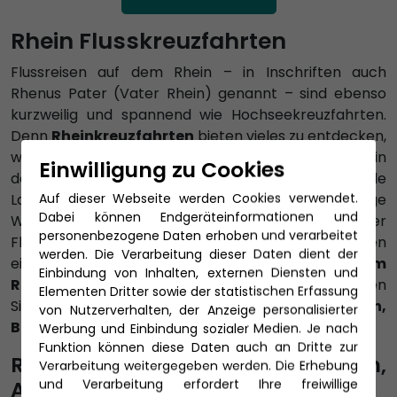
Rhein Flusskreuzfahrten
Flussreisen auf dem Rhein – in Inschriften auch
Rhenus Pater (Vater Rhein) genannt – sind ebenso
kurzweilig und spannend wie Hochseekreuzfahrten.
Denn
Rheinkreuzfahrten
bieten vieles zu entdecken,
wobei schon der Rhein an sich ein Abenteuer ist. Allein
Einwilligung zu Cookies
das Rheintal umfasst eine atemberaubende
Auf dieser Webseite werden Cookies verwendet.
Landschaft, viele alte Burgen und unzählige
Dabei können Endgeräteinformationen und
Weinberge. Auch der nördliche Rhein ist per
personenbezogene Daten erhoben und verarbeitet
Flusskreuzfahrt eine Entdeckungsreise. Wir bieten
werden. Die Verarbeitung dieser Daten dient der
eine große Auswahl an
Flussfahrten auf dem
Einbindung von Inhalten, externen Diensten und
Rhein
von Nord bis Süd – sowie Süd bis Nord. Buchen
Elementen Dritter sowie der statistischen Erfassung
Sie Ihre komfortable
Rheinkreuzfahrt ab Köln,
von Nutzerverhalten, der Anzeige personalisierter
Basel, Amsterdam
sowie anderen Ankerplätzen.
Werbung und Einbindung sozialer Medien. Je nach
Funktion können diese Daten auch an Dritte zur
Rheinkreuzfahrt ab Köln,
Verarbeitung weitergegeben werden. Die Erhebung
Amsterdam oder Basel
und Verarbeitung erfordert Ihre freiwillige