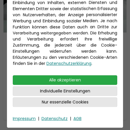
Einbindung von Inhalten, externen Diensten und
Elementen Dritter sowie der statistischen Erfassung
von Nutzerverhalten, der Anzeige personalisierter
Werbung und Einbindung sozialer Medien. Je nach
Funktion können diese Daten auch an Dritte zur
Verarbeitung weitergegeben werden. Die Erhebung
und Verarbeitung erfordert Ihre freiwillige
3 Donauländer auf 4 Pfoten
Zustimmung, die jederzeit über die Cookie-
Einstellungen widerrufen werden kann.
Flusskreuzfahrt mit MS Classica
Erläuterungen zu den verschiedenen Cookie-Arten
MS Classica - 1AVista
finden Sie in der
Datenschutzerklärung
.
Reisedauer: 8 Tage
Alle akzeptieren
20.08. - 08.10.2026
1.399 €
p.P. ab
Individuelle Einstellungen
Nur essenzielle Cookies
Zur Reise
Impressum
|
Datenschutz
|
AGB