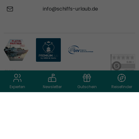
info@schiffs-urlaub.de
Experten
Newsletter
Gutschein
Reisefinder
© 2026 schiffs-urlaub.de
AGB
Datenschutz
Impressum
Cookie Einstellungen
Reiseart auswählen