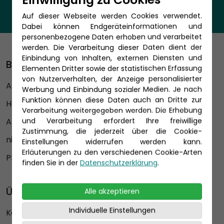
Auf dieser Webseite werden Cookies verwendet.
Dabei können Endgeräteinformationen und
personenbezogene Daten erhoben und verarbeitet
werden. Die Verarbeitung dieser Daten dient der
Einbindung von Inhalten, externen Diensten und
Beliebte Reedereien
Elementen Dritter sowie der statistischen Erfassung
von Nutzerverhalten, der Anzeige personalisierter
AIDA Cruises
Werbung und Einbindung sozialer Medien. Je nach
Funktion können diese Daten auch an Dritte zur
Hapag Lloyd Cruises
Verarbeitung weitergegeben werden. Die Erhebung
und Verarbeitung erfordert Ihre freiwillige
A-ROSA
Zustimmung, die jederzeit über die Cookie-
nicko cruises
Einstellungen widerrufen werden kann.
Erläuterungen zu den verschiedenen Cookie-Arten
Phoenix Kreuzfahrten
finden Sie in der
Datenschutzerklärung
.
Über uns
Alle akzeptieren
Individuelle Einstellungen
Karriere