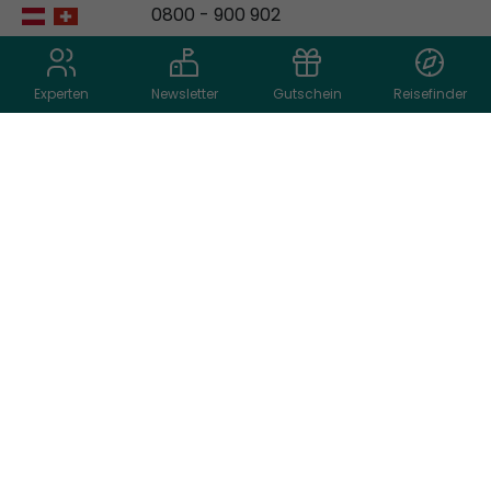
0800 - 900 902
info@schiffs-urlaub.de
Experten
Newsletter
Gutschein
Reisefinder
Reiseart auswählen
Reiseziel auswählen
© 2026 schiffs-urlaub.de
Reederei auswählen
AGB
Datenschutz
Impressum
Cookie Einstellungen