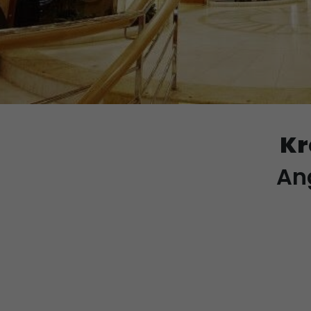
Kr
An