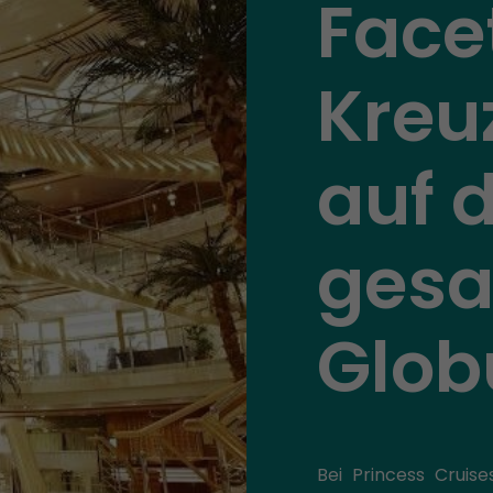
Face
Kreu
auf 
ges
Glob
Bei Princess Cruise