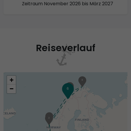
Zeitraum November 2026 bis März 2027
Reiseverlauf
+
8
10
11
9
−
6
5
14
3