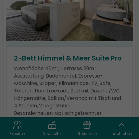
2-Bett Himmel & Meer Suite Pro
Wohnfläche 40m², Terrasse 29m²
Ausstattung: Bademantel, Espresso-
Maschine, Slipper, Klimaanlage, TV, Safe,
Telefon, Haartrockner, Bad mit Dusche/WC,
Hängematte, Balkon/Veranda mit Tisch und
4 Stühlen, 2 Liegestühle
Besonderheiten: optisch getrennter
Wohnraum, Sitz- und Couchecke,
Dachterrasse teilweise mit Sonnenschutz
Experten
Newsletter
Gutschein
nach oben
Zusatzleistungen: Spielekonsole, kostenfreier