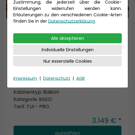
Zustimmung, die jederzeit über die Cookie-
Einstellungen widerrufen werden kann.
Erläuterungen zu den verschiedenen Cookie-Arten
finden Sie in der
Datenschutzerklärung
.
Alle akzeptieren
2-Bett Balkon Pro Kat. E
Individuelle Einstellungen
Wohnfläche 17m², Balkon 5-7m²
Ausstattung: Bademantel, Espresso-
Nur essenzielle Cookies
Maschine, Slipper, Klimaanlage, TV, Safe,
Telefon, Haartrockner, Bad mit Dusche/WC,
Impressum
|
Datenschutz
|
AGB
Balkon mit Tisch und 2 Stühlen
Kabinentyp: Balkon
Kategorie: BAEO
Tarif: TUI - PRO
3.149 € *
auswählen