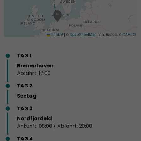
16
1
Leaflet
|
©
OpenStreetMap
contributors ©
CARTO
TAG 1
Bremerhaven
Abfahrt: 17:00
TAG 2
Seetag
TAG 3
Nordfjordeid
Ankunft: 08:00 / Abfahrt: 20:00
TAG 4