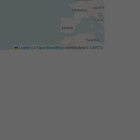
Leaflet
|
©
OpenStreetMap
contributors ©
CARTO