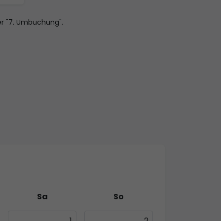
r "7. Umbuchung".
Sa
So
1
2