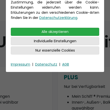
Zustimmung, die jederzeit über die Cookie-
Einstellungen widerrufen werden kann.
Erläuterungen zu den verschiedenen Cookie-Arten
finden Sie in der
Datenschutzerklärung
.
Alle akzeptieren
UI Cruises Tari
Individuelle Einstellungen
Nur essenzielle Cookies
Impressum
|
Datenschutz
|
AGB
PLUS
Nur bei Verfügbarkeit
tungen
Mein Schiff ® Premi
i wählbar
Innen-, Außen-, Bal
auswählbar