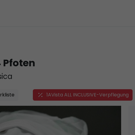
 Pfoten
sica
kliste
1AVista ALL INCLUSIVE-Verpflegung