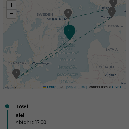
4
+
3
−
5
6
1
8
Leaflet
|
©
OpenStreetMap
contributors ©
CARTO
TAG 1
Kiel
Abfahrt: 17:00