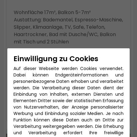
Wohnfläche 17m², Balkon 5-7m²
Austattung: Bademantel, Espresso-Maschine,
Slipper, Klimaanlage, TV, Safe, Telefon,
Haartrockner, Bad mit Dusche/WC, Balkon
mit Tisch und 2 Stühlen
Kabinentyp: Balkon
Einwilligung zu Cookies
Kategorie: BADO
Tarif: TUI - PRO
Auf dieser Webseite werden Cookies verwendet.
Dabei können Endgeräteinformationen und
Aktuell nicht verfügbar, rufen Sie
personenbezogene Daten erhoben und verarbeitet
werden. Die Verarbeitung dieser Daten dient der
uns bitte an!
Einbindung von Inhalten, externen Diensten und
Elementen Dritter sowie der statistischen Erfassung
auswählen
von Nutzerverhalten, der Anzeige personalisierter
Werbung und Einbindung sozialer Medien. Je nach
Funktion können diese Daten auch an Dritte zur
Verarbeitung weitergegeben werden. Die Erhebung
und Verarbeitung erfordert Ihre freiwillige