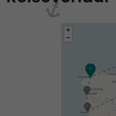
+
−
6
7
1
8