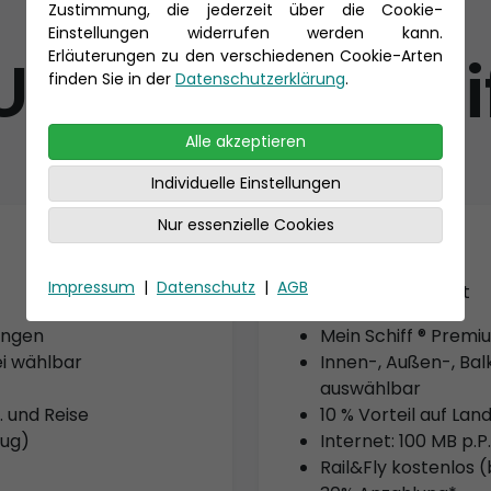
Zustimmung, die jederzeit über die Cookie-
Einstellungen widerrufen werden kann.
UI Cruises Tari
Erläuterungen zu den verschiedenen Cookie-Arten
finden Sie in der
Datenschutzerklärung
.
Alle akzeptieren
Individuelle Einstellungen
Nur essenzielle Cookies
PLUS
Impressum
|
Datenschutz
|
AGB
Nur bei Verfügbarkeit
tungen
Mein Schiff ® Premi
i wählbar
Innen-, Außen-, Bal
auswählbar
 und Reise
10 % Vorteil auf Lan
lug)
Internet: 100 MB p.
Rail&Fly kostenlos (