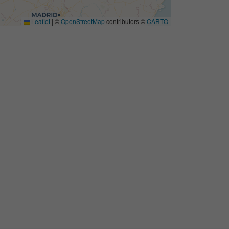
Leaflet
|
©
OpenStreetMap
contributors ©
CARTO