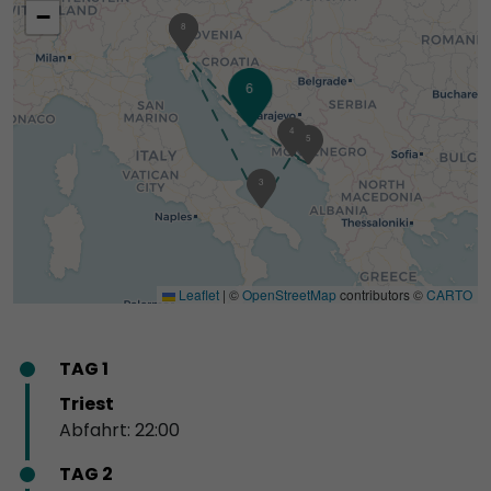
−
1
8
6
4
5
3
Leaflet
|
©
OpenStreetMap
contributors ©
CARTO
TAG 1
Triest
Abfahrt: 22:00
TAG 2