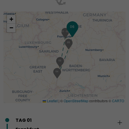
+
06
−
01
01 - 02
05
03
04
Leaflet
|
©
OpenStreetMap
contributors ©
CARTO
TAG 01