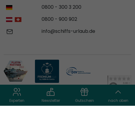
0800 - 300 3 200
0800 - 900 902
info@schiffs-urlaub.de
Experten
Newsletter
Gutschein
nach oben
© 2026 schiffs-urlaub.de