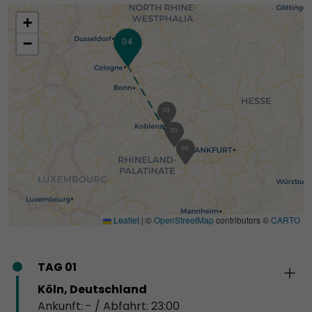
+
−
04
01
03
03
02
03
Leaflet
|
©
OpenStreetMap
contributors ©
CARTO
TAG 01
Köln, Deutschland
Ankunft: - / Abfahrt: 23:00