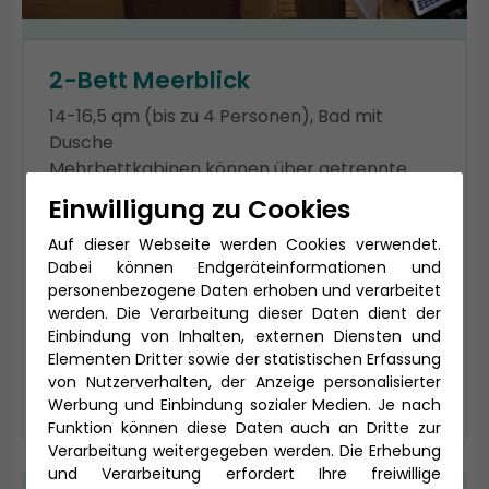
2-Bett Meerblick
14-16,5 qm (bis zu 4 Personen), Bad mit
Dusche
Mehrbettkabinen können über getrennte
Betten verfügen.
Einwilligung zu Cookies
Kabinentyp: Außen
Auf dieser Webseite werden Cookies verwendet.
Kategorie: MA
Dabei können Endgeräteinformationen und
Tarif: Premium
personenbezogene Daten erhoben und verarbeitet
werden. Die Verarbeitung dieser Daten dient der
2.495 € *
Einbindung von Inhalten, externen Diensten und
Elementen Dritter sowie der statistischen Erfassung
von Nutzerverhalten, der Anzeige personalisierter
auswählen
Werbung und Einbindung sozialer Medien. Je nach
Funktion können diese Daten auch an Dritte zur
Verarbeitung weitergegeben werden. Die Erhebung
und Verarbeitung erfordert Ihre freiwillige