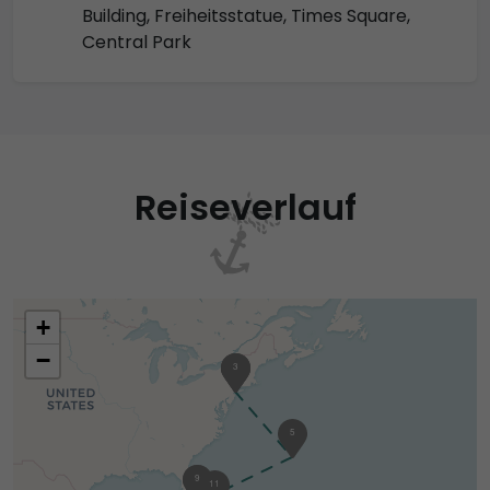
Building, Freiheitsstatue, Times Square,
Central Park
Reiseverlauf
+
−
1
2
3
5
8
9
11