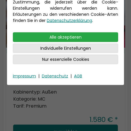
Zustimmung, die jederzeit über die Cookie-
Einstellungen widerrufen werden kann.
Erläuterungen zu den verschiedenen Cookie-Arten
finden Sie in der
Datenschutzerklärung
.
Alle akzeptieren
Individuelle Einstellungen
Nur essenzielle Cookies
2-Bett Meerblickkabine
19-20 qm (bis zu 4 Personen), Bad mit
Impressum
|
Datenschutz
|
AGB
Dusche, mit begehbarem Kleiderschrank
Kabinentyp: Außen
Kategorie: MC
Tarif: Premium
1.580 € *