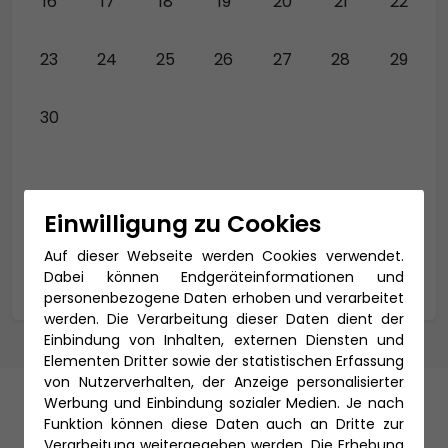
16
17
18
19
20
21
22
23
24
25
26
27
28
29
30
Einwilligung zu Cookies
* Alle Preise sind Ab-Preise und gelten pro
Person.
Auf dieser Webseite werden Cookies verwendet.
Dabei können Endgeräteinformationen und
= Termin vorhanden
personenbezogene Daten erhoben und verarbeitet
werden. Die Verarbeitung dieser Daten dient der
Einbindung von Inhalten, externen Diensten und
Elementen Dritter sowie der statistischen Erfassung
von Nutzerverhalten, der Anzeige personalisierter
Werbung und Einbindung sozialer Medien. Je nach
Ihr Schiff
Funktion können diese Daten auch an Dritte zur
Verarbeitung weitergegeben werden. Die Erhebung