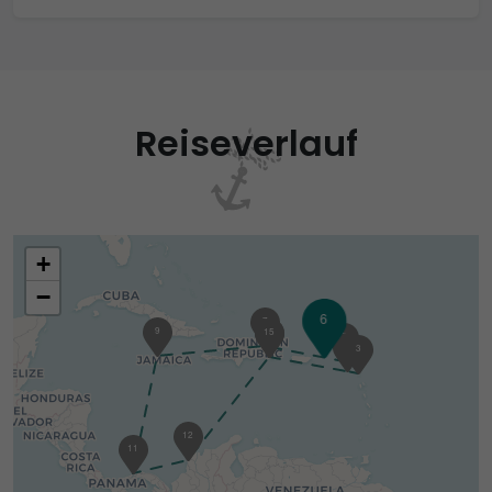
Reiseverlauf
+
−
6
7
9
15
1
5
4
3
12
11