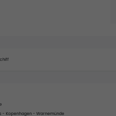
chiff
e
us - Kopenhagen - Warnemünde